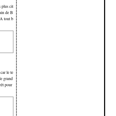
 plus cit
ain de B
 A tout b
ar le te
de grand
rêt pour