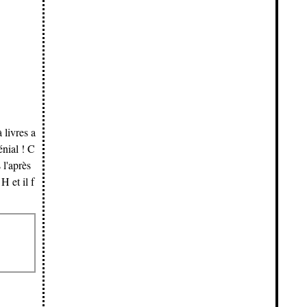
 livres a
énial ! C
 l'après
H et il f