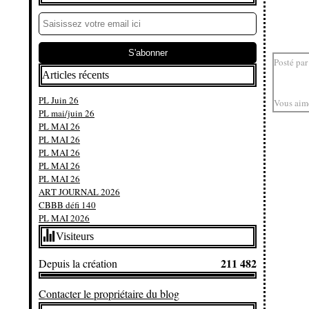
Posté par
Articles récents
PL Juin 26
Vous aim
PL mai/juin 26
PL MAI 26
PL MAI 26
PL MAI 26
PL MAI 26
PL MAI 26
ART JOURNAL 2026
CBBB défi 140
PL MAI 2026
Visiteurs
211 482
Depuis la création
Contacter le propriétaire du blog