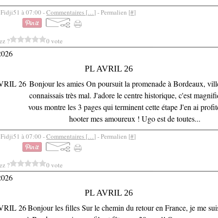
 Fidji51 à 07:00 -
Commentaires [
…
]
- Permalien [
#
]
ez ?
0 vote
2026
PL AVRIL 26
Bonjour les amies On poursuit la promenade à Bordeaux, vill
connaissais très mal. J'adore le centre historique, c'est magnifi
vous montre les 3 pages qui terminent cette étape J'en ai profit
hooter mes amoureux ! Ugo est de toutes...
 Fidji51 à 07:00 -
Commentaires [
…
]
- Permalien [
#
]
ez ?
0 vote
2026
PL AVRIL 26
Bonjour les filles Sur le chemin du retour en France, je me sui