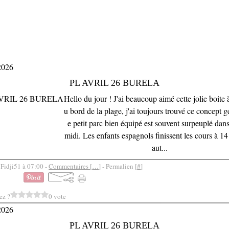
2026
PL AVRIL 26 BURELA
Hello du jour ! J'ai beaucoup aimé cette jolie boite à
u bord de la plage, j'ai toujours trouvé ce concept g
e petit parc bien équipé est souvent surpeuplé dans
midi. Les enfants espagnols finissent les cours à 14 
aut...
 Fidji51 à 07:00 -
Commentaires [
…
]
- Permalien [
#
]
ez ?
0 vote
2026
PL AVRIL 26 BURELA