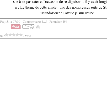
site à ne pas rater et l'occasion de se déguiser ... il y avait lon
n ? Le thème de cette année : une des nombreuses suite de St
... "Mandalorian" J'avoue je suis restée...
 Fidji51 à 07:00 -
Commentaires [
…
]
- Permalien [
#
]
ez ?
0 vote