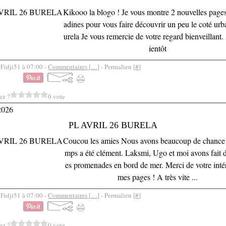
Kikooo la blogo ! Je vous montre 2 nouvelles pages
adines pour vous faire découvrir un peu le coté urb
urela Je vous remercie de votre regard bienveillant.
ientôt
 Fidji51 à 07:00 -
Commentaires [
…
]
- Permalien [
#
]
ez ?
0 vote
2026
PL AVRIL 26 BURELA
Coucou les amies Nous avons beaucoup de chance c
mps a été clément. Laksmi, Ugo et moi avons fait 
es promenades en bord de mer. Merci de votre inté
mes pages ! A très vite ...
 Fidji51 à 07:00 -
Commentaires [
…
]
- Permalien [
#
]
ez ?
0 vote