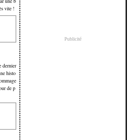
ar une b
s vite !
Publicité
e dernier
ne histo
s hommage
our de p