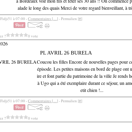
à Bordeaux voir mon fils et fêter ses 30 ans !! On commence p
alade le long des quais Merci de votre regard bienveillant, à trè
 Fidji51 à 07:00 -
Commentaires [
…
]
- Permalien [
#
]
ez ?
0 vote
2026
PL AVRIL 26 BURELA
Coucou les filles Encore de nouvelles pages pour c
épisode. Les petites maisons en bord de plage ont u
ire et font partie du patrimoine de la ville Je rend
à Ugo qui a été exemplaire durant ce séjour, un am
etit chien !...
 Fidji51 à 07:00 -
Commentaires [
…
]
- Permalien [
#
]
ez ?
0 vote