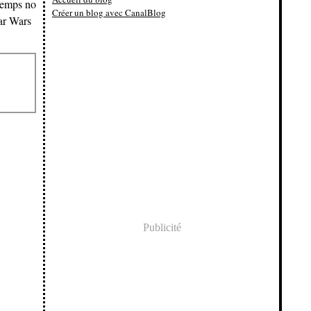
gtemps no
Créer un blog avec CanalBlog
ar Wars
Publicité