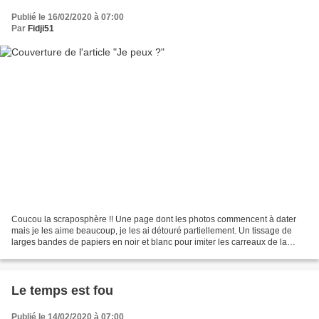
Publié le 16/02/2020 à 07:00
Par
Fidji51
Coucou la scraposphère !! Une page dont les photos commencent à dater
mais je les aime beaucoup, je les ai détouré partiellement. Un tissage de
larges bandes de papiers en noir et blanc pour imiter les carreaux de la
table et le tour est joué ! Merci...
Le temps est fou
Publié le 14/02/2020 à 07:00