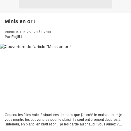
Minis en or !
Publié le 10/02/2020 à 07:00
Par
Fidji51
Coucou les filles Voici 2 structures de minis que j'ai créé le mois dernier, je
vous montre les couvertures pour le plaisir Ils sont entièrement décorés à
l'intérieur, en blanc, en kraft et or ... je les garde au chaud ! Vous aimez ?
d'être là, fidèles...