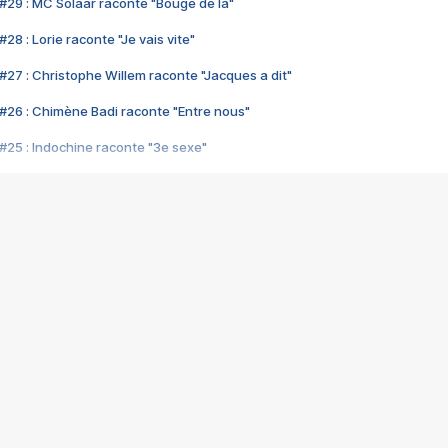
#29 : MC Solaar raconte "Bouge de là"
28 : Lorie raconte "Je vais vite"
#27 : Christophe Willem raconte "Jacques a dit"
#26 : Chimène Badi raconte "Entre nous"
#25 : Indochine raconte "3e sexe"
#24 : Zaho raconte "C'est chelou"
#23 : Patrick Bruel raconte "Au café des délices"
#22 : Kyo raconte "Le chemin"
#21 : Nolwenn Leroy raconte "Cassé"
#20 : Patrick Hernandez raconte "Born to be alive"
#19 : Lorie raconte "Près de moi"
#18 : Michael Jones raconte "A nos actes manqués" (avec Jean-Jacque
#17 : Khaled raconte "Aïcha"