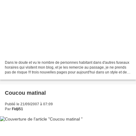
Dans le doute et vu le nombre de personnes habitant dans d'autres fuseaux
horaires qui visitent mon blog, et je les remercie au passage, je ne prends
pas de risque !!! trois nouvelles pages pour aujourd'hui dans un style et des
couleurs fort différentes...
Coucou matinal
Publié le 21/09/2007 à 07:09
Par
Fidji51