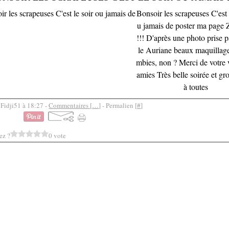
Bonsoir les scrapeuses C'est 
u jamais de poster ma page
!!! D'après une photo prise p
le Auriane beaux maquillag
mbies, non ? Merci de votre v
amies Très belle soirée et gr
à toutes
 Fidji51 à 18:27 -
Commentaires [
…
]
- Permalien [
#
]
ez ?
0 vote