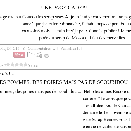
UNE PAGE CADEAU
Coucou les scrapeuses Aujourd'hui je vous montre une pag
ance" que j'ai offerte dimanche, il était temps ce petit bout
va avoir 6 mois ... enfin bref je peux donc la publier ! Je me
pirée du scrap de Maska qui fait des merveilles...
 Fidji51 à 16:48 -
Commentaires [
…
]
- Permalien [
#
]
ez ?
0 vote
bre 2015
ES POMMES, DES POIRES MAIS PAS DE SCOUBIDOU ..
Hello les amies Encore u
carterie ? Je crois que je va
rès affutée pour le Carda
démarre le 1er novembre s
g de Scrap Rendez-vous J'
e envie de cartes de saison