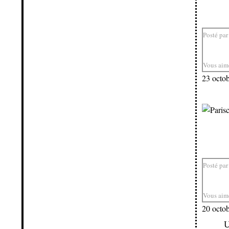
Posté par
Vous aim
23 octo
Posté par
Vous aim
20 octo
U