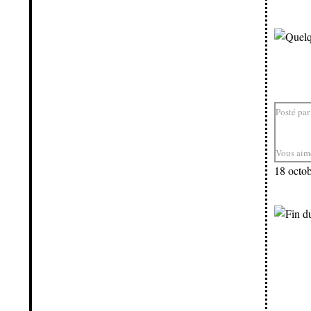
Posté par
Vous aim
18 octo