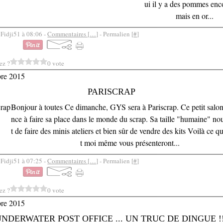
ui il y a des pommes enc
mais en or...
 Fidji51 à 08:06 -
Commentaires [
…
]
- Permalien [
#
]
ez ?
0 vote
bre 2015
PARISCRAP
Bonjour à toutes Ce dimanche, GYS sera à Pariscrap. Ce petit sal
nce à faire sa place dans le monde du scrap. Sa taille "humaine" n
t de faire des minis ateliers et bien sûr de vendre des kits Voilà ce qu
t moi même vous présenteront...
 Fidji51 à 07:25 -
Commentaires [
…
]
- Permalien [
#
]
ez ?
0 vote
bre 2015
NDERWATER POST OFFICE ... UN TRUC DE DINGUE !!