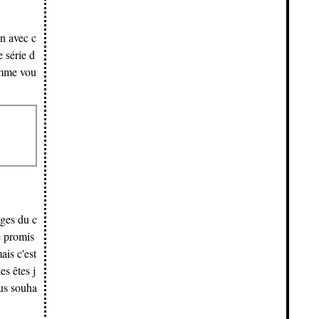
en avec c
e série d
omme vou
ages du c
 promis
ais c'est
s êtes j
us souha