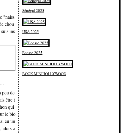
Sénégal 2025
e "naiss
 de chou
 suis ins
USA 2025
Ecosse 2025
BOOK MINIHOLLYWOOD
..
n peu de
is être t
thon qui
ur le blo
ai eu un
, alors o