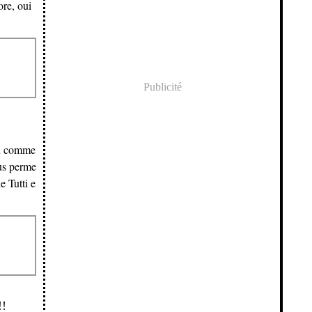
ore, oui
Publicité
on comme
ous perme
e Tutti e
!