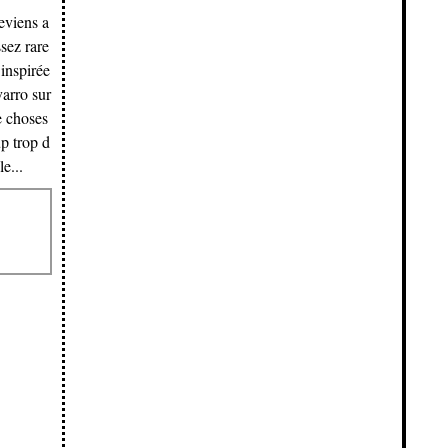
eviens a
sez rare
 inspirée
arro sur
e choses
p trop d
e...