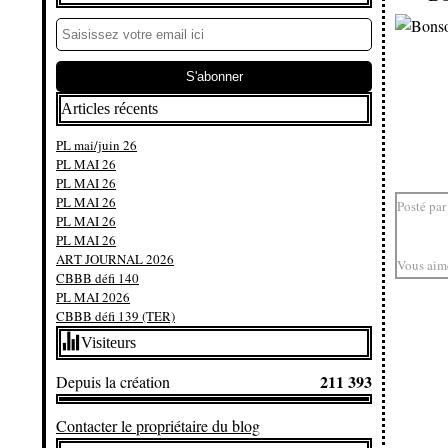
Articles récents
PL mai/juin 26
PL MAI 26
PL MAI 26
PL MAI 26
Posté par
PL MAI 26
PL MAI 26
ART JOURNAL 2026
Vous aim
CBBB défi 140
PL MAI 2026
CBBB défi 139 (TER)
Visiteurs
211 393
Depuis la création
Contacter le propriétaire du blog