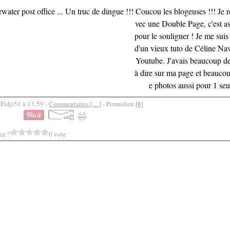
Coucou les blogeuses !!! Je r
vec une Double Page, c'est as
pour le souligner ! Je me suis
d'un vieux tuto de Céline Nav
Youtube. J'avais beaucoup d
à dire sur ma page et beaucou
e photos aussi pour 1 seul
 Fidji51 à 13:59 -
Commentaires [
…
]
- Permalien [
#
]
ez ?
0 vote