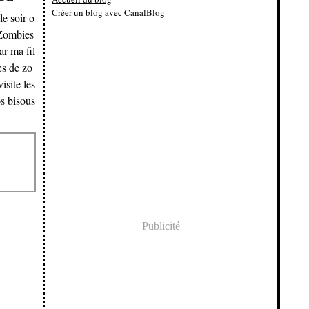
Créer un blog avec CanalBlog
le soir o
 Zombies
ar ma fil
es de zo
isite les
os bisous
Publicité