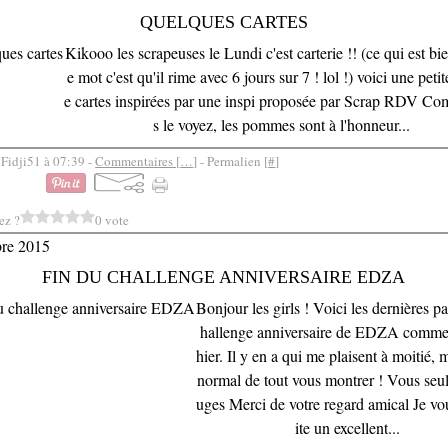
QUELQUES CARTES
Kikooo les scrapeuses le Lundi c'est carterie !! (ce qui est bi
e mot c'est qu'il rime avec 6 jours sur 7 ! lol !) voici une petit
e cartes inspirées par une inspi proposée par Scrap RDV C
s le voyez, les pommes sont à l'honneur...
 Fidji51 à 07:39 -
Commentaires [
…
]
- Permalien [
#
]
ez ?
0 vote
bre 2015
FIN DU CHALLENGE ANNIVERSAIRE EDZA
Bonjour les girls ! Voici les dernières p
hallenge anniversaire de EDZA comme
hier. Il y en a qui me plaisent à moitié, m
normal de tout vous montrer ! Vous seule
uges Merci de votre regard amical Je vo
ite un excellent...