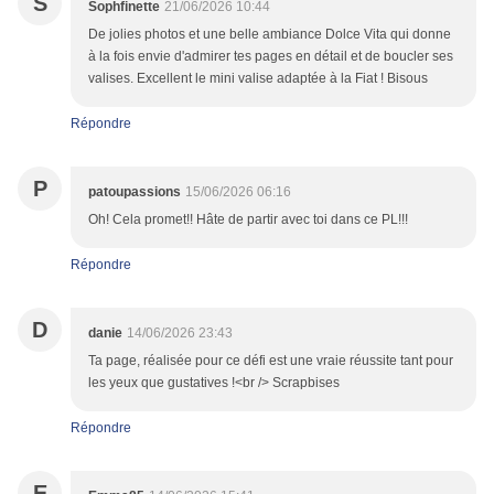
S
Sophfinette
21/06/2026 10:44
De jolies photos et une belle ambiance Dolce Vita qui donne
à la fois envie d'admirer tes pages en détail et de boucler ses
valises. Excellent le mini valise adaptée à la Fiat ! Bisous
Répondre
P
patoupassions
15/06/2026 06:16
Oh! Cela promet!! Hâte de partir avec toi dans ce PL!!!
Répondre
D
danie
14/06/2026 23:43
Ta page, réalisée pour ce défi est une vraie réussite tant pour
les yeux que gustatives !<br /> Scrapbises
Répondre
E