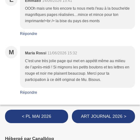
Emma85
14/06/2026 15:41
OOOh mais une fois encore tu nous mets l'eau à la bouche!de
magnifiques pages réalisées....mince et mince pour ton
imprimante!<br /> la bise du pays des monts
Répondre
M
Maria Rossi
11/06/2026 15:32
C'est une très jolie page qui met en appétit même au milieu
de l’après-midi ! Si mignons les petits boutons et tes lettres en
rouge et noir me plaisent beaucoup. Merci pour ta
participation à ce défi original de Mu. Bisous.
Répondre
< PL MAI 2026
ART JOURNAL 2026 >
Hébergé par Canalblog