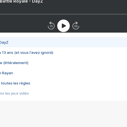
 Battle Royale - DayZ
 DayZ
 a 13 ans (et vous l'avez ignoré)
e (littéralement)
im Rayan
 toutes les règles
s les jeux vidéo
us choquant de Rockstar ? - Le scandale BULLY
e plus moche de Steam
du RÊVE tourne au CAUCHEMAR