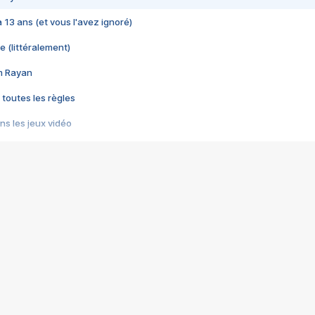
 a 13 ans (et vous l'avez ignoré)
e (littéralement)
im Rayan
 toutes les règles
s les jeux vidéo
us choquant de Rockstar ? - Le scandale BULLY
e plus moche de Steam
du RÊVE tourne au CAUCHEMAR
pendant 8 heures
it… à tort
umiliés par un jeu vidéo
ire - Final Fantasy 8