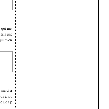
s qui me
étais une
 qui m'en
 merci à
ous à tou
 de Béa p