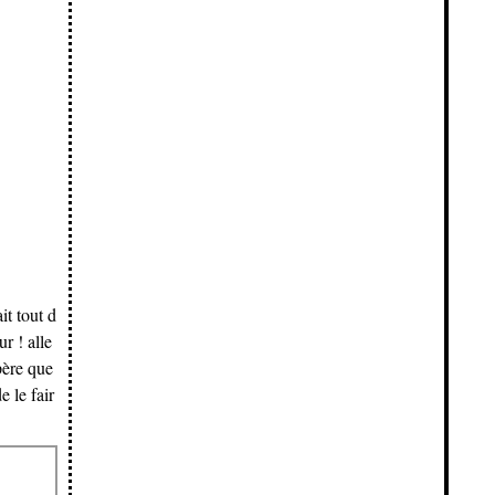
it tout d
ur ! alle
spère que
 le fair