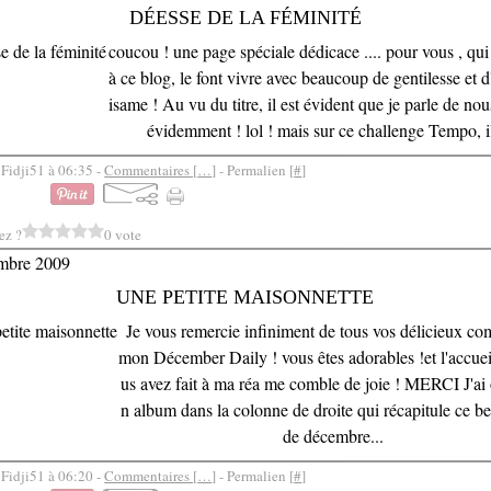
DÉESSE DE LA FÉMINITÉ
coucou ! une page spéciale dédicace .... pour vous , qui 
à ce blog, le font vivre avec beaucoup de gentilesse et 
isame ! Au vu du titre, il est évident que je parle de nou
évidemment ! lol ! mais sur ce challenge Tempo, il
 Fidji51 à 06:35 -
Commentaires [
…
]
- Permalien [
#
]
ez ?
0 vote
mbre 2009
UNE PETITE MAISONNETTE
Je vous remercie infiniment de tous vos délicieux co
mon Décember Daily ! vous êtes adorables !et l'accuei
us avez fait à ma réa me comble de joie ! MERCI J'ai 
n album dans la colonne de droite qui récapitule ce b
de décembre...
 Fidji51 à 06:20 -
Commentaires [
…
]
- Permalien [
#
]