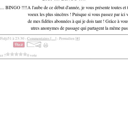
A l'aube de ce début d'année, je vous présente toutes et
voeux les plus sincères ! Puisque si vous passez par ici 
de mes fidèles abonnées à qui je dois tant ! Grâce à vous
utres anonymes de passage qui partagent la même pass
 Fidji51 à 23:30 -
Commentaires [
…
]
- Permalien [
#
]
ez ?
0 vote