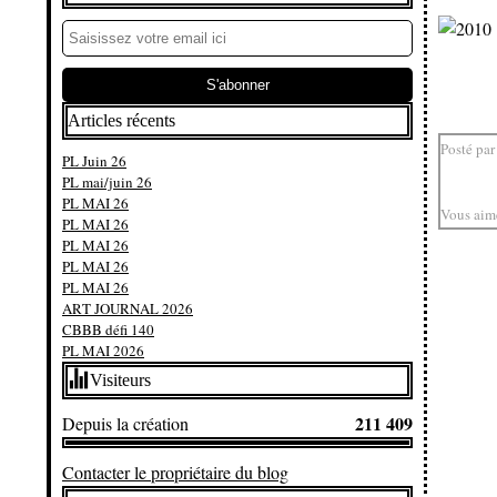
Articles récents
Posté par
PL Juin 26
PL mai/juin 26
PL MAI 26
Vous aim
PL MAI 26
PL MAI 26
PL MAI 26
PL MAI 26
ART JOURNAL 2026
CBBB défi 140
PL MAI 2026
Visiteurs
211 409
Depuis la création
Contacter le propriétaire du blog