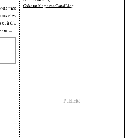
Créer un blog avec CanalBlog
 tous mes
vous êtes
 et à d'a
ion,...
Publicité