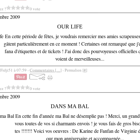
ez ?
0 vote
mbre 2009
OUR LIFE
En cette période de fêtes, je voudrais remercier mes amies scrapeuse
gâtent particulièrement en ce moment ! Certaines ont remarqué que j'
fana d'étiquettes et de tickets ! J'ai donc des pourvoyeuses officielles
voient de merveilleuses...
 Fidji51 à 07:59 -
Commentaires [
…
]
- Permalien [
#
]
ez ?
0 vote
mbre 2009
DANS MA BAL
En cette fin d'année ma Bal ne désemplie pas ! Merci, un grand
vous toutes de vos si charmants envois ! je vous fais de gros bis
tes !!!!!!! Voici vos oeuvres : De Karine de Fanfan de Virginie
our mon anniversaire et accompagnée...