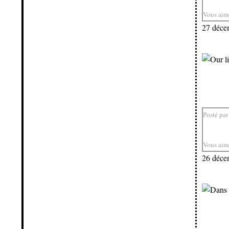
Vous aim
27 déce
Posté par
Vous aim
26 déce