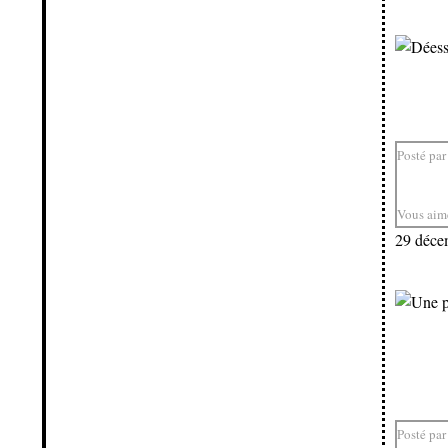
Posté par
Vous aim
29 déce
Posté par