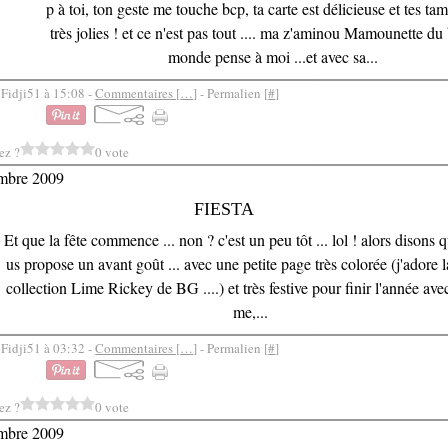
p à toi, ton geste me touche bcp, ta carte est délicieuse et tes t
très jolies ! et ce n'est pas tout .... ma z'aminou Mamounette du
monde pense à moi ...et avec sa...
 Fidji51 à 15:08 -
Commentaires [
…
]
- Permalien [
#
]
ez ?
0 vote
mbre 2009
FIESTA
Et que la fête commence ... non ? c'est un peu tôt ... lol ! alors disons 
us propose un avant goût ... avec une petite page très colorée (j'adore la
collection Lime Rickey de BG ....) et très festive pour finir l'année avec
me,...
 Fidji51 à 03:32 -
Commentaires [
…
]
- Permalien [
#
]
ez ?
0 vote
mbre 2009