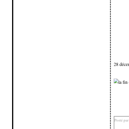
28 déce
Posté par