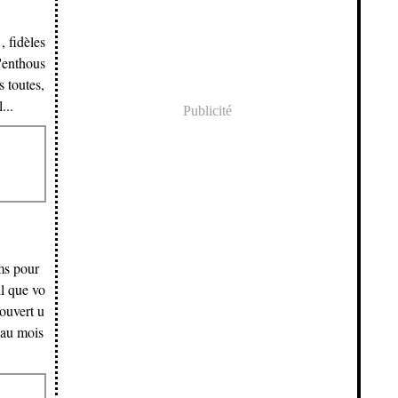
, fidèles
d'enthous
s toutes,
...
Publicité
ms pour
l que vo
ouvert u
eau mois