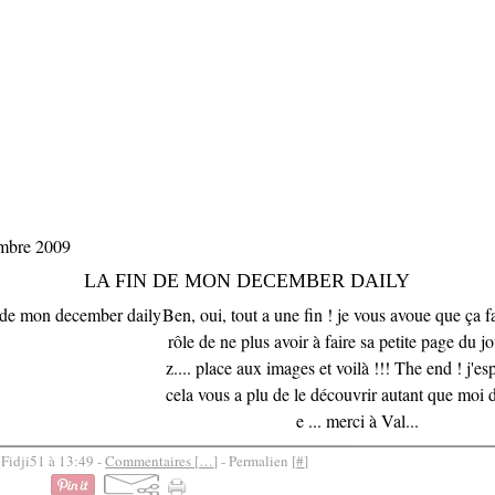
mbre 2009
LA FIN DE MON DECEMBER DAILY
Ben, oui, tout a une fin ! je vous avoue que ça fa
rôle de ne plus avoir à faire sa petite page du jo
z.... place aux images et voilà !!! The end ! j'e
cela vous a plu de le découvrir autant que moi de
e ... merci à Val...
 Fidji51 à 13:49 -
Commentaires [
…
]
- Permalien [
#
]