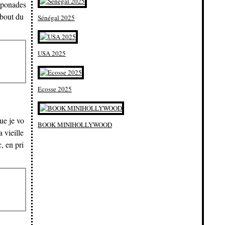
amponades
 bout du
Sénégal 2025
USA 2025
Ecosse 2025
que je vo
BOOK MINIHOLLYWOOD
 vieille
, en pri