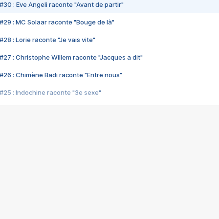
#30 : Eve Angeli raconte "Avant de partir"
#29 : MC Solaar raconte "Bouge de là"
28 : Lorie raconte "Je vais vite"
#27 : Christophe Willem raconte "Jacques a dit"
#26 : Chimène Badi raconte "Entre nous"
#25 : Indochine raconte "3e sexe"
#24 : Zaho raconte "C'est chelou"
#23 : Patrick Bruel raconte "Au café des délices"
#22 : Kyo raconte "Le chemin"
#21 : Nolwenn Leroy raconte "Cassé"
#20 : Patrick Hernandez raconte "Born to be alive"
#19 : Lorie raconte "Près de moi"
#18 : Michael Jones raconte "A nos actes manqués" (avec Jean-Jacque