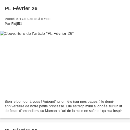
PL Février 26
Publié le 17/03/2026 à 07:00
Par
Fidji51
Bien le bonjour à vous ! Aujourd'hui on fête (sur mes pages !) le demi-
anniversaire de notre petite princesse. Elle est trop mimi allongée sur un lit
de fleurs d'amandiers, sa Maman a l'art de la mise en scène !! ça m'a inspiré
une déco de lanternes chinoises,...