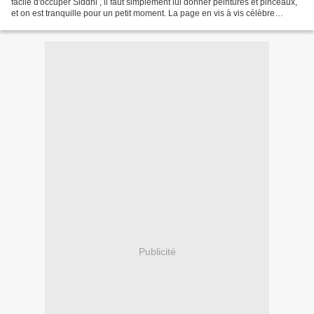
facile d'occuper Siddhi , il faut simplement lui donner peintures et pinceaux,
et on est tranquille pour un petit moment. La page en vis à vis célèbre
l'anniversaire de...
Publicité