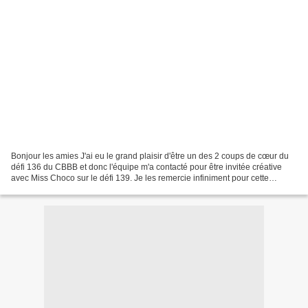
Bonjour les amies J'ai eu le grand plaisir d'être un des 2 coups de cœur du
défi 136 du CBBB et donc l'équipe m'a contacté pour être invitée créative
avec Miss Choco sur le défi 139. Je les remercie infiniment pour cette
confiance. Et c'est ma talentueuse...