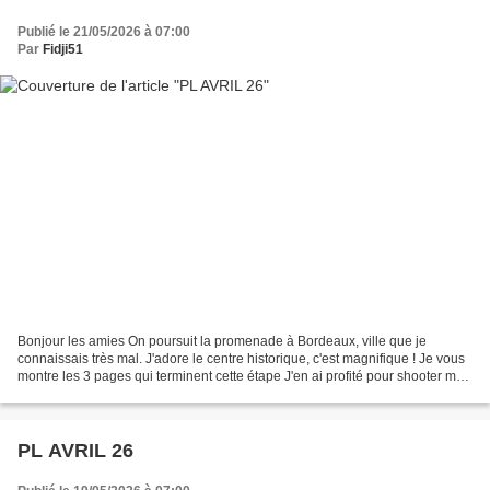
Publié le 21/05/2026 à 07:00
Par
Fidji51
Bonjour les amies On poursuit la promenade à Bordeaux, ville que je
connaissais très mal. J'adore le centre historique, c'est magnifique ! Je vous
montre les 3 pages qui terminent cette étape J'en ai profité pour shooter mes
amoureux ! Ugo est de toutes...
PL AVRIL 26