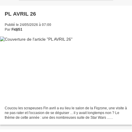
PL AVRIL 26
Publié le 24/05/2026 à 07:00
Par
Fidji51
Coucou les scrapeuses Fin avril a eu lieu le salon de la Fiqzone, une visite à
ne pas rater et l'occasion de se déguiser ... il y avait longtemps non ? Le
thème de cette année : une des nombreuses suite de Star Wars ...
"Mandalorian" J'avoue je suis restée...