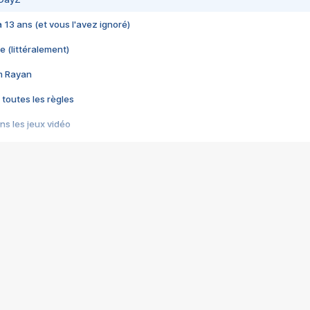
 a 13 ans (et vous l'avez ignoré)
e (littéralement)
im Rayan
 toutes les règles
s les jeux vidéo
us choquant de Rockstar ? - Le scandale BULLY
e plus moche de Steam
du RÊVE tourne au CAUCHEMAR
pendant 8 heures
it… à tort
umiliés par un jeu vidéo
ire - Final Fantasy 8