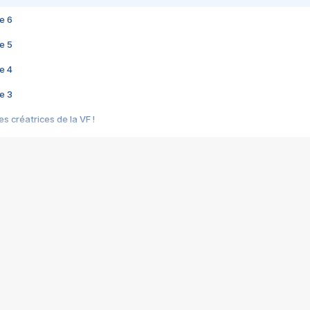
e 6
e 5
e 4
e 3
s créatrices de la VF !
e 2
e 1
e Mektoub My Love arrive enfin ! Rencontre avec Shaïn Boumedine et Sal
i : après Toni en famille
elle réalise le bouleversant Dites lui que je l'aime
ais ! Rencontre autour de Vie privée de Rebecca Zlotowski
 de Marguerite, Grave... Rencontre avec Ella Rumpf