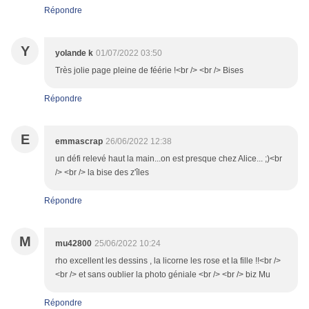
Répondre
Y
yolande k
01/07/2022 03:50
Très jolie page pleine de féérie !<br /> <br /> Bises
Répondre
E
emmascrap
26/06/2022 12:38
un défi relevé haut la main...on est presque chez Alice... ;)<br
/> <br /> la bise des z'îles
Répondre
M
mu42800
25/06/2022 10:24
rho excellent les dessins , la licorne les rose et la fille !!<br />
<br /> et sans oublier la photo géniale <br /> <br /> biz Mu
Répondre