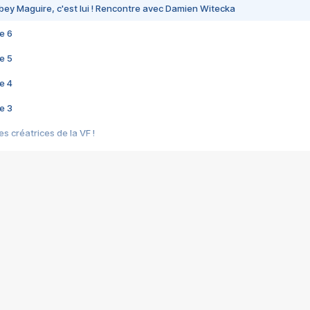
bey Maguire, c'est lui ! Rencontre avec Damien Witecka
e 6
e 5
e 4
e 3
s créatrices de la VF !
e 2
e 1
e Mektoub My Love arrive enfin ! Rencontre avec Shaïn Boumedine et Sal
i : après Toni en famille
elle réalise le bouleversant Dites lui que je l'aime
ais ! Rencontre autour de Vie privée de Rebecca Zlotowski
 de Marguerite, Grave... Rencontre avec Ella Rumpf