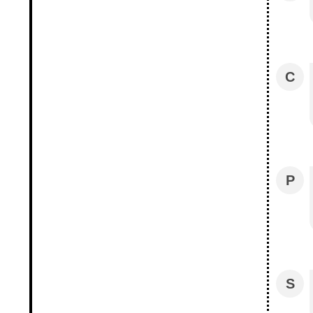
C
P
S