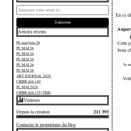
En ce di
Aupara
Articles récents
PL mai/juin 26
Cette p
PL MAI 26
beau ch
PL MAI 26
PL MAI 26
Je me
PL MAI 26
PL MAI 26
ART JOURNAL 2026
Voil
CBBB défi 140
PL MAI 2026
CBBB défi 139 (TER)
Visiteurs
211 393
Depuis la création
Contacter le propriétaire du blog