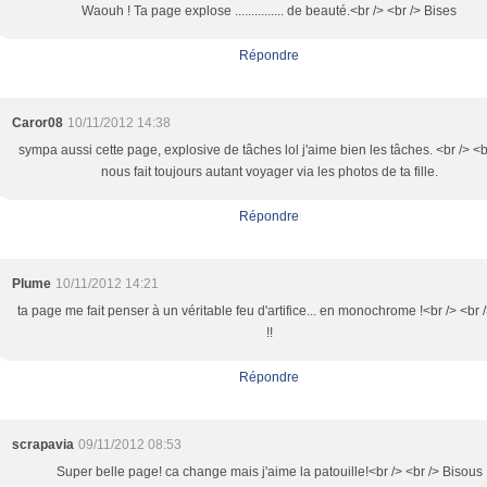
Waouh ! Ta page explose ............... de beauté.<br /> <br /> Bises
Répondre
Caror08
10/11/2012 14:38
sympa aussi cette page, explosive de tâches lol j'aime bien les tâches. <br /> <br
nous fait toujours autant voyager via les photos de ta fille.
Répondre
Plume
10/11/2012 14:21
ta page me fait penser à un véritable feu d'artifice... en monochrome !<br /> <br /
!!
Répondre
scrapavia
09/11/2012 08:53
Super belle page! ca change mais j'aime la patouille!<br /> <br /> Bisous