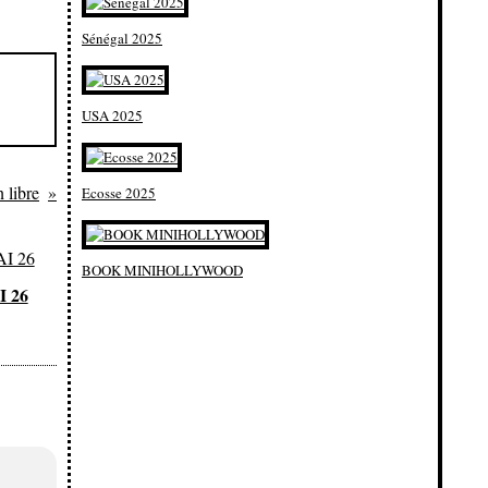
Sénégal 2025
USA 2025
 libre
Ecosse 2025
BOOK MINIHOLLYWOOD
 26