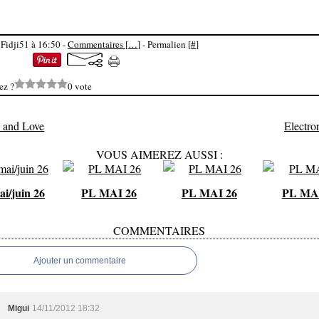
 Fidji51 à 16:50 -
Commentaires [
…
]
- Permalien [
#
]
ez ?
0 vote
 and Love
Electron
VOUS AIMEREZ AUSSI :
i/juin 26
PL MAI 26
PL MAI 26
PL MAI
COMMENTAIRES
Ajouter un commentaire
Migui
14/11/2012 18:32