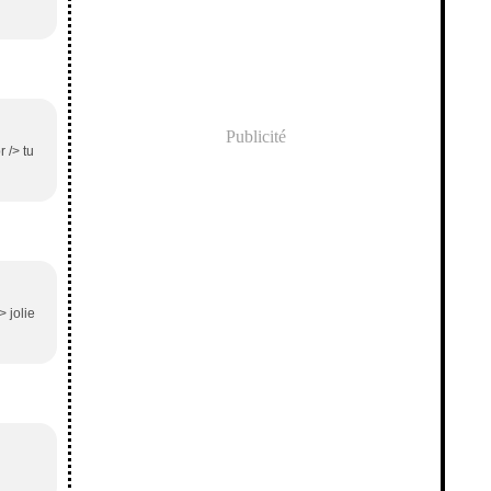
Publicité
 /> tu
> jolie