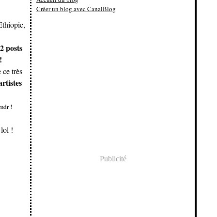
Créer un blog avec CanalBlog
Ethiopie,
2 posts
!
 ce très
artistes
mdr !
lol !
Publicité