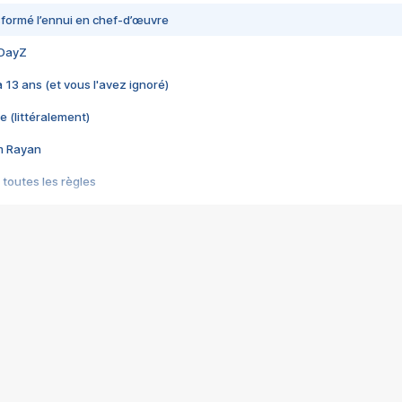
nsformé l’ennui en chef-d’œuvre
 DayZ
 a 13 ans (et vous l'avez ignoré)
e (littéralement)
im Rayan
 toutes les règles
s les jeux vidéo
us choquant de Rockstar ? - Le scandale BULLY
e plus moche de Steam
du RÊVE tourne au CAUCHEMAR
pendant 8 heures
it… à tort