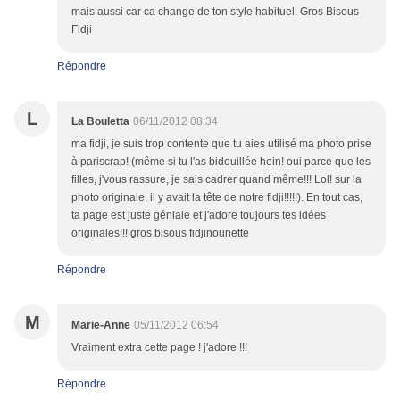
mais aussi car ca change de ton style habituel. Gros Bisous
Fidji
Répondre
L
La Bouletta
06/11/2012 08:34
ma fidji, je suis trop contente que tu aies utilisé ma photo prise
à pariscrap! (même si tu l'as bidouillée hein! oui parce que les
filles, j'vous rassure, je sais cadrer quand même!!! Lol! sur la
photo originale, il y avait la tête de notre fidji!!!!!). En tout cas,
ta page est juste géniale et j'adore toujours tes idées
originales!!! gros bisous fidjinounette
Répondre
M
Marie-Anne
05/11/2012 06:54
Vraiment extra cette page ! j'adore !!!
Répondre