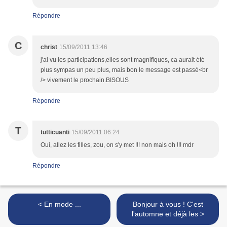
Répondre
C
christ
15/09/2011 13:46
j'ai vu les participations,elles sont magnifiques, ca aurait été
plus sympas un peu plus, mais bon le message est passé<br
/> vivement le prochain.BISOUS
Répondre
T
tutticuanti
15/09/2011 06:24
Oui, allez les filles, zou, on s'y met !!! non mais oh !!! mdr
Répondre
< En mode ...
Bonjour à vous ! C'est
l'automne et déjà les >