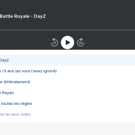
 Battle Royale - DayZ
 DayZ
 a 13 ans (et vous l'avez ignoré)
e (littéralement)
im Rayan
 toutes les règles
s les jeux vidéo
us choquant de Rockstar ? - Le scandale BULLY