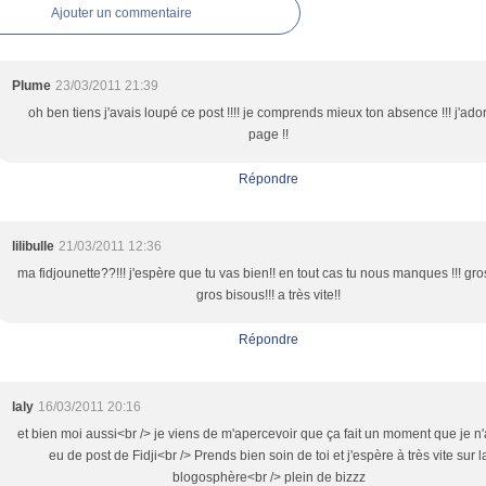
Ajouter un commentaire
Plume
23/03/2011 21:39
oh ben tiens j'avais loupé ce post !!!! je comprends mieux ton absence !!! j'ado
page !!
Répondre
lilibulle
21/03/2011 12:36
ma fidjounette??!!! j'espère que tu vas bien!! en tout cas tu nous manques !!! gro
gros bisous!!! a très vite!!
Répondre
laly
16/03/2011 20:16
et bien moi aussi<br /> je viens de m'apercevoir que ça fait un moment que je n'
eu de post de Fidji<br /> Prends bien soin de toi et j'espère à très vite sur l
blogosphère<br /> plein de bizzz