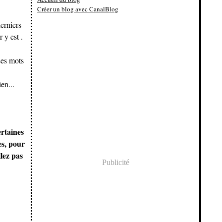
Créer un blog avec CanalBlog
erniers
 y est .
Les mots
en...
ertaines
es, pour
llez pas
Publicité