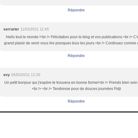
Répondre
serrurier
11/03/2011 11:45
Hello tout le monde !<br /> Félicitation pour le blog et vos publications.<br /> C'
grand plaisir de venir vous lire presques tous les jours.<br /> Continuez comme c
Répondre
evy
05/03/2011 12:20
Un petit bonjour qui j'espère te trouvera en bonne forme!<br /> Prends bien soin 
<br /> <br /> Tendresse pour de douces journées Fidji
Répondre