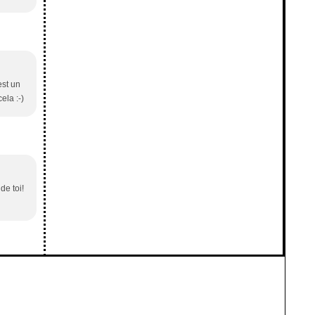
est un
ela :-)
de toi!