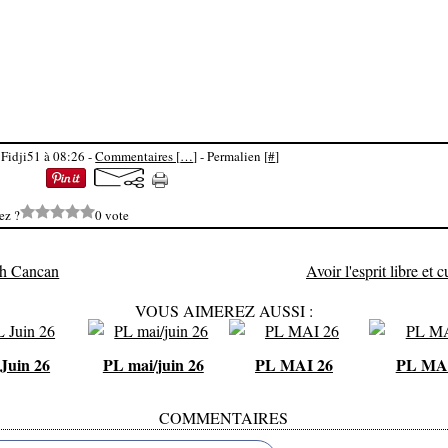
 Fidji51 à 08:26 -
Commentaires [
…
]
- Permalien [
#
]
ez ?
0 vote
ch Cancan
Avoir l'esprit libre et 
VOUS AIMEREZ AUSSI :
Juin 26
PL mai/juin 26
PL MAI 26
PL MAI
COMMENTAIRES