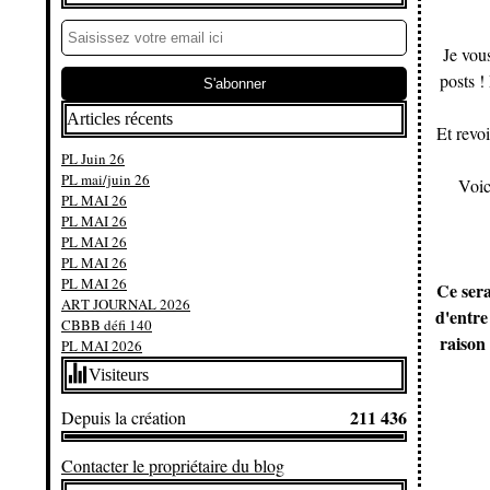
Je vou
posts !
Articles récents
Et revoi
PL Juin 26
PL mai/juin 26
Voic
PL MAI 26
PL MAI 26
PL MAI 26
PL MAI 26
PL MAI 26
Ce sera
ART JOURNAL 2026
d'entre
CBBB défi 140
raison 
PL MAI 2026
Visiteurs
211 436
Depuis la création
Contacter le propriétaire du blog