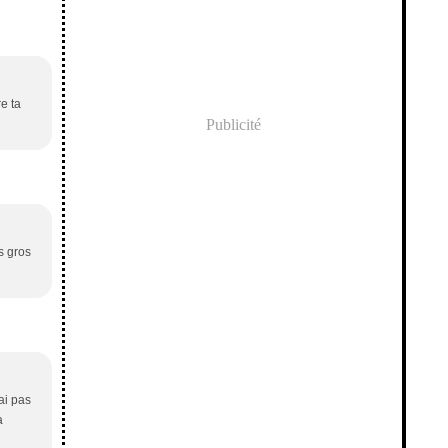
re ta
Publicité
s gros
ai pas
a