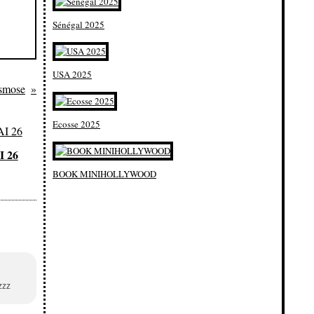
Sénégal 2025
USA 2025
smose
Ecosse 2025
 26
BOOK MINIHOLLYWOOD
zzz