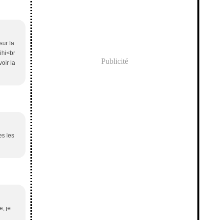
sur la
ihi<br
Publicité
voir la
es les
e, je