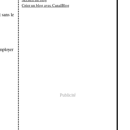
Créer un blog avec CanalBlog
t sans le
employer
Publicité