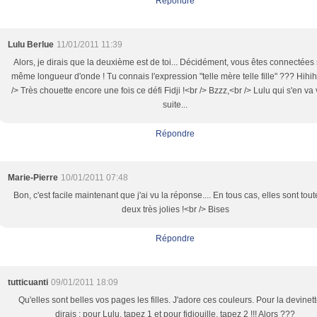
Répondre
Lulu Berlue
11/01/2011 11:39
Alors, je dirais que la deuxième est de toi... Décidément, vous êtes connectées 
même longueur d'onde ! Tu connais l'expression "telle mère telle fille" ??? Hihih
/> Très chouette encore une fois ce défi Fidji !<br /> Bzzz,<br /> Lulu qui s'en va 
suite...
Répondre
Marie-Pierre
10/01/2011 07:48
Bon, c'est facile maintenant que j'ai vu la réponse.... En tous cas, elles sont tout
deux très jolies !<br /> Bises
Répondre
tutticuanti
09/01/2011 18:09
Qu'elles sont belles vos pages les filles. J'adore ces couleurs. Pour la devinett
dirais : pour Lulu, tapez 1 et pour fidjouille, tapez 2 !!! Alors ???