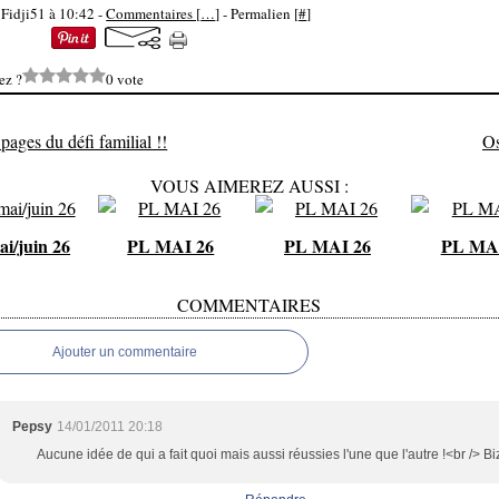
 Fidji51 à 10:42 -
Commentaires [
…
]
- Permalien [
#
]
ez ?
0 vote
pages du défi familial !!
O
VOUS AIMEREZ AUSSI :
i/juin 26
PL MAI 26
PL MAI 26
PL MAI
COMMENTAIRES
Ajouter un commentaire
Pepsy
14/01/2011 20:18
Aucune idée de qui a fait quoi mais aussi réussies l'une que l'autre !<br /> Bi