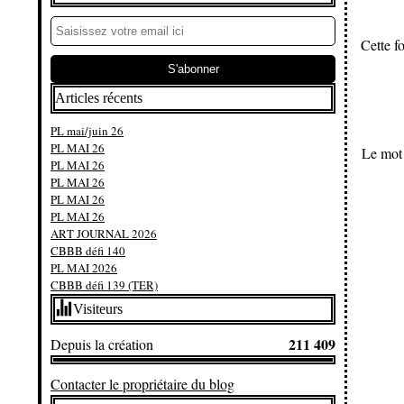
Cette fo
Articles récents
PL mai/juin 26
PL MAI 26
Le mot 
PL MAI 26
PL MAI 26
PL MAI 26
PL MAI 26
ART JOURNAL 2026
CBBB défi 140
PL MAI 2026
CBBB défi 139 (TER)
Visiteurs
211 409
Depuis la création
Contacter le propriétaire du blog