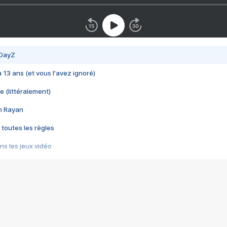
 DayZ
 a 13 ans (et vous l'avez ignoré)
e (littéralement)
im Rayan
 toutes les règles
s les jeux vidéo
us choquant de Rockstar ? - Le scandale BULLY
e plus moche de Steam
du RÊVE tourne au CAUCHEMAR
pendant 8 heures