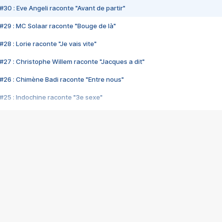
#30 : Eve Angeli raconte "Avant de partir"
#29 : MC Solaar raconte "Bouge de là"
28 : Lorie raconte "Je vais vite"
#27 : Christophe Willem raconte "Jacques a dit"
#26 : Chimène Badi raconte "Entre nous"
#25 : Indochine raconte "3e sexe"
#24 : Zaho raconte "C'est chelou"
#23 : Patrick Bruel raconte "Au café des délices"
#22 : Kyo raconte "Le chemin"
#21 : Nolwenn Leroy raconte "Cassé"
#20 : Patrick Hernandez raconte "Born to be alive"
#19 : Lorie raconte "Près de moi"