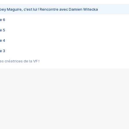
bey Maguire, c'est lui ! Rencontre avec Damien Witecka
e 6
e 5
e 4
e 3
s créatrices de la VF !
e 2
e 1
e Mektoub My Love arrive enfin ! Rencontre avec Shaïn Boumedine et Sal
i : après Toni en famille
elle réalise le bouleversant Dites lui que je l'aime
ais ! Rencontre autour de Vie privée de Rebecca Zlotowski