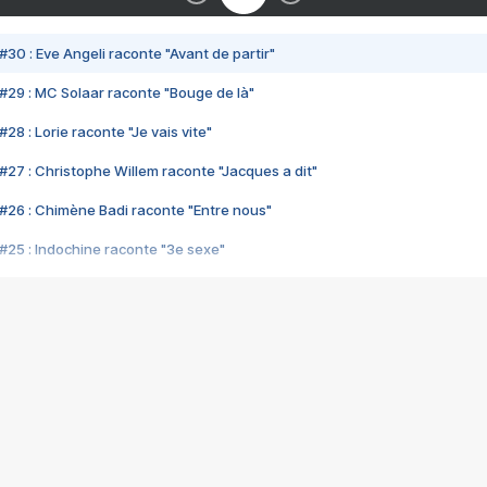
#30 : Eve Angeli raconte "Avant de partir"
#29 : MC Solaar raconte "Bouge de là"
28 : Lorie raconte "Je vais vite"
#27 : Christophe Willem raconte "Jacques a dit"
#26 : Chimène Badi raconte "Entre nous"
#25 : Indochine raconte "3e sexe"
#24 : Zaho raconte "C'est chelou"
#23 : Patrick Bruel raconte "Au café des délices"
#22 : Kyo raconte "Le chemin"
#21 : Nolwenn Leroy raconte "Cassé"
#20 : Patrick Hernandez raconte "Born to be alive"
#19 : Lorie raconte "Près de moi"