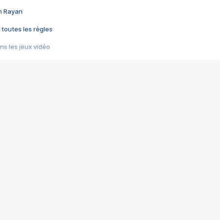
im Rayan
 toutes les règles
s les jeux vidéo
us choquant de Rockstar ? - Le scandale BULLY
e plus moche de Steam
du RÊVE tourne au CAUCHEMAR
pendant 8 heures
it… à tort
umiliés par un jeu vidéo
ire - Final Fantasy 8
ti un empire - Age of Empires
story DOFUS