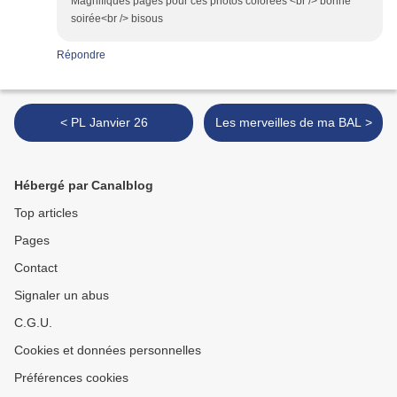
Magnifiques pages pour ces photos colorées <br /> bonne
soirée<br /> bisous
Répondre
< PL Janvier 26
Les merveilles de ma BAL >
Hébergé par Canalblog
Top articles
Pages
Contact
Signaler un abus
C.G.U.
Cookies et données personnelles
Préférences cookies