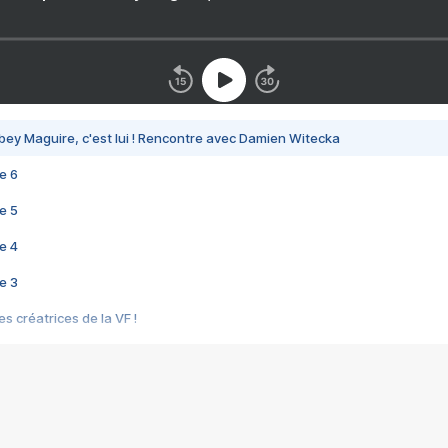
bey Maguire, c'est lui ! Rencontre avec Damien Witecka
e 6
e 5
e 4
e 3
s créatrices de la VF !
e 2
e 1
e Mektoub My Love arrive enfin ! Rencontre avec Shaïn Boumedine et Sal